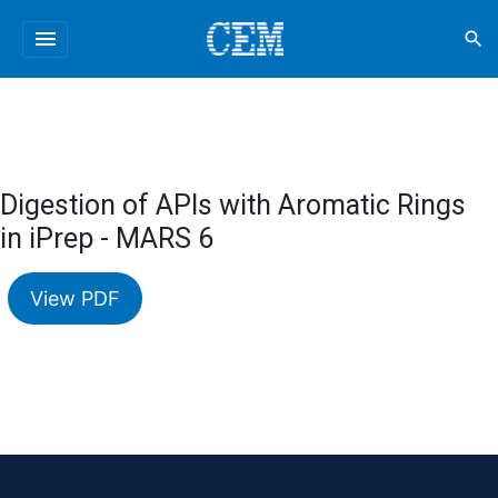
menu
search
Digestion of APIs with Aromatic Rings
in iPrep - MARS 6
View PDF