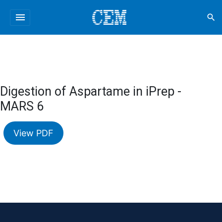
menu
search
Digestion of Aspartame in iPrep -
MARS 6
View PDF