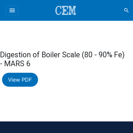
menu
search
Digestion of Boiler Scale (80 - 90% Fe)
- MARS 6
View PDF