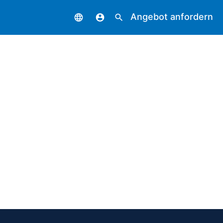
Angebot anfordern
language
account_circle
search