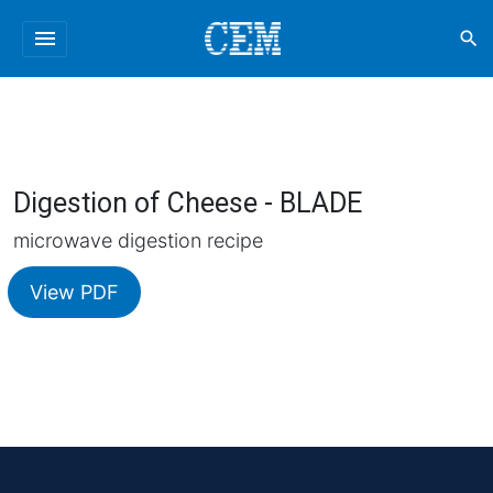
menu
search
Digestion of Cheese - BLADE
microwave digestion recipe
View PDF