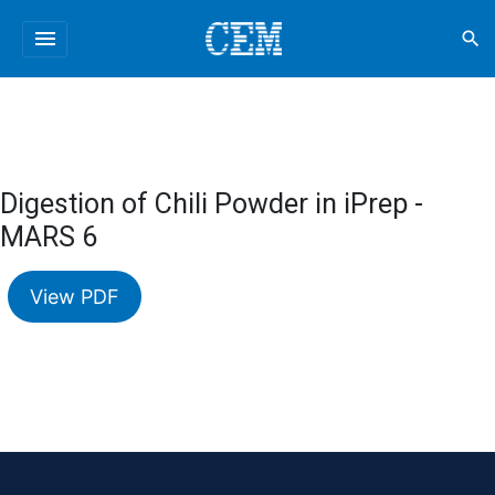
menu
search
Digestion of Chili Powder in iPrep -
MARS 6
View PDF