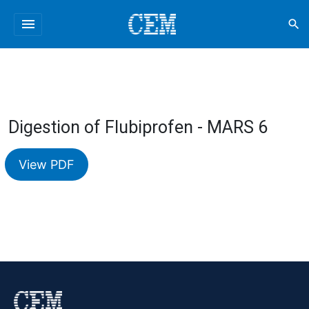
menu
search
Digestion of Flubiprofen - MARS 6
View PDF