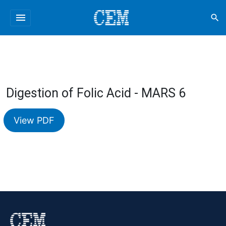
menu
search
Digestion of Folic Acid - MARS 6
View PDF