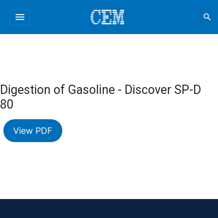
menu
search
Digestion of Gasoline - Discover SP-D
80
View PDF