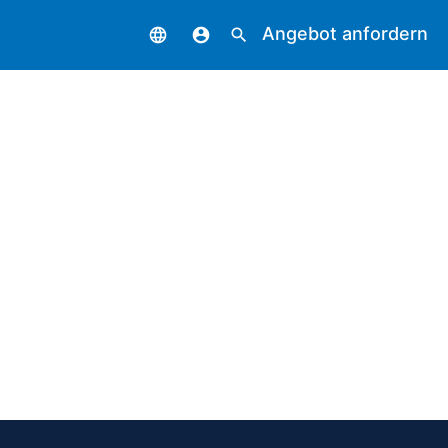
Angebot anfordern
language
account_circle
search