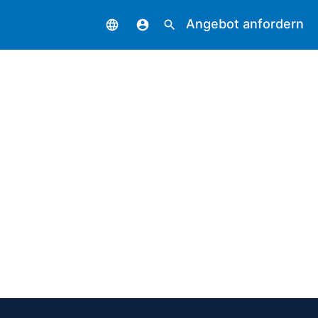
Angebot anfordern
language
account_circle
search