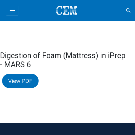
menu
search
Digestion of Foam (Mattress) in iPrep
- MARS 6
View PDF