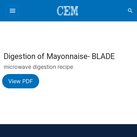
menu
search
Digestion of Mayonnaise- BLADE
microwave digestion recipe
View PDF