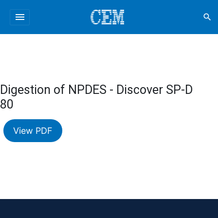
menu
search
Digestion of NPDES - Discover SP-D
80
View PDF