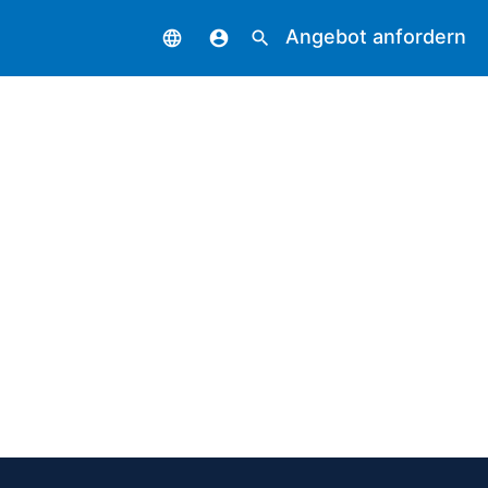
Angebot anfordern
language
account_circle
search