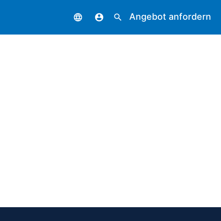
Angebot anfordern
language
account_circle
search