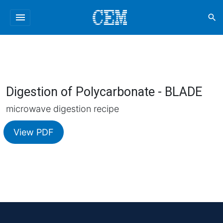
menu
search
Digestion of Polycarbonate - BLADE
microwave digestion recipe
View PDF