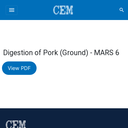
menu
search
Digestion of Pork (Ground) - MARS 6
View PDF