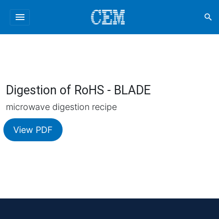
menu
search
Digestion of RoHS - BLADE
microwave digestion recipe
View PDF