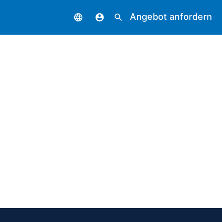
Angebot anfordern
language
account_circle
search