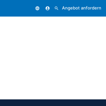
Angebot anfordern
language
account_circle
search