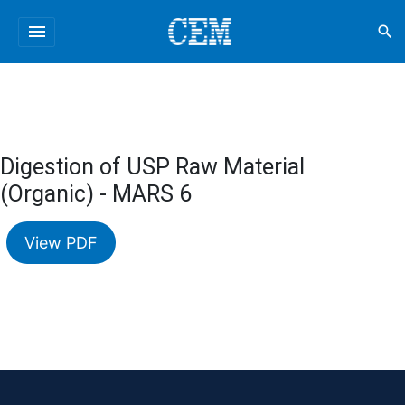
menu
search
Digestion of USP Raw Material
(Organic) - MARS 6
View PDF