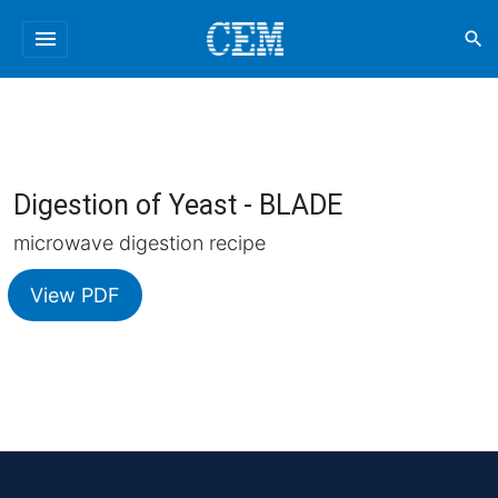
menu
search
Digestion of Yeast - BLADE
microwave digestion recipe
View PDF