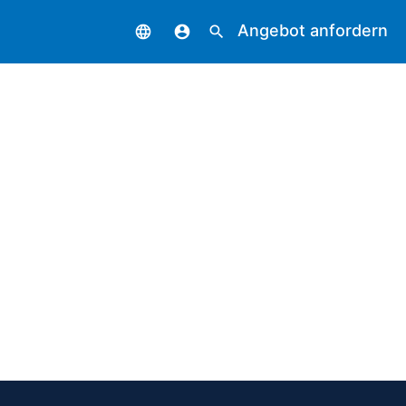
Angebot anfordern
language
account_circle
search