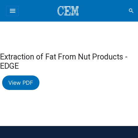
menu
search
Extraction of Fat From Nut Products -
EDGE
View PDF