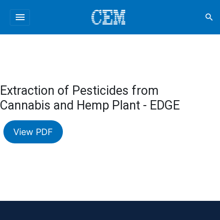
menu
search
Extraction of Pesticides from
Cannabis and Hemp Plant - EDGE
View PDF