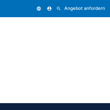
Angebot anfordern
language
account_circle
search