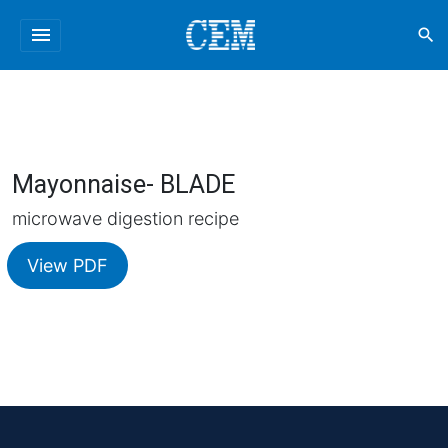
menu
search
Mayonnaise- BLADE
microwave digestion recipe
View PDF