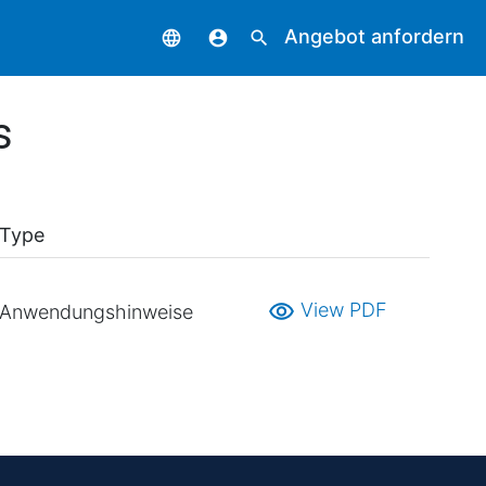
Angebot anfordern
language
account_circle
search
s
Type
visibility
View PDF
Anwendungshinweise