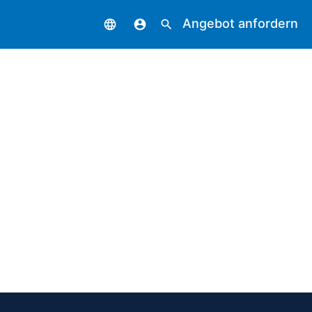
Angebot anfordern
language
account_circle
search