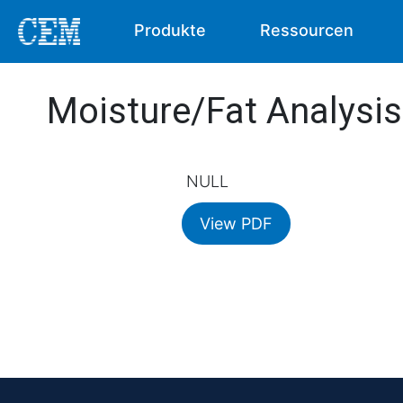
Produkte
Ressourcen
Moisture/Fat Analysi
NULL
View PDF