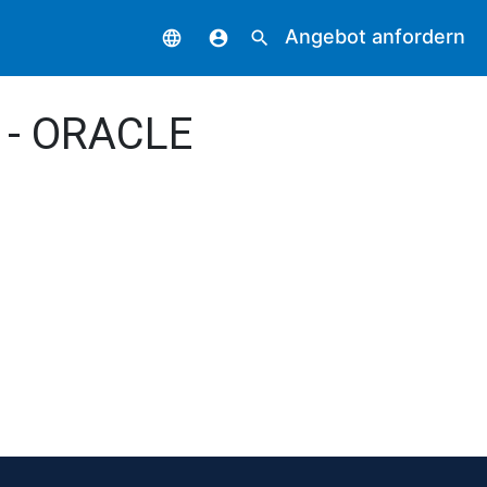
Angebot anfordern
language
account_circle
search
k - ORACLE