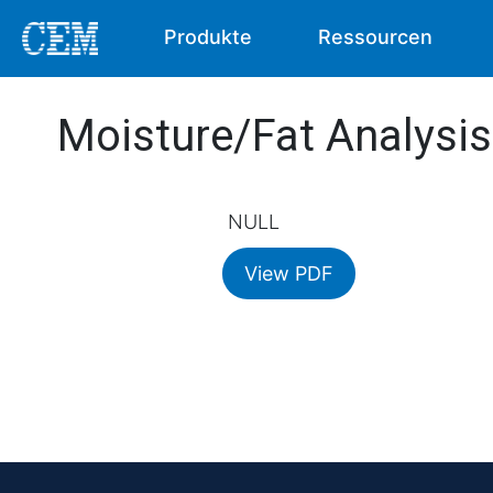
Produkte
Ressourcen
Moisture/Fat Analysi
NULL
View PDF