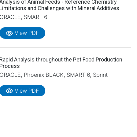
Analysis of Animal Feeds - Reference Chemistry
Limitations and Challenges with Mineral Additives
ORACLE, SMART 6
visibility
View PDF
Rapid Analysis throughout the Pet Food Production
Process
ORACLE, Phoenix BLACK, SMART 6, Sprint
visibility
View PDF