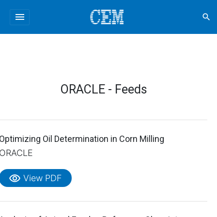
menu
search
ORACLE - Feeds
Optimizing Oil Determination in Corn Milling
ORACLE
visibility
View PDF