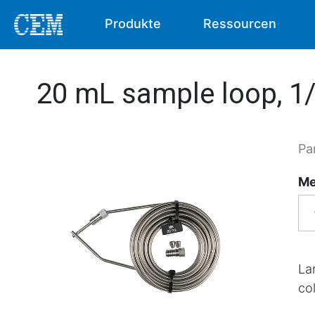
Produkte
Ressourcen
20 mL sample loop, 1/
Pa
Me
La
co