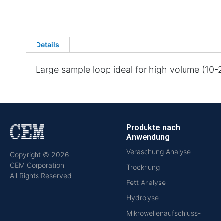
Details
Large sample loop ideal for high volume (10
Produkte nach
Anwendung
Veraschung Analyse
Copyright © 2026
CEM Corporation
Trocknung
All Rights Reserved
Fett Analyse
Hydrolyse
Mikrowellenaufschluss-