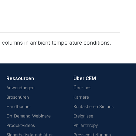
 columns in ambient temperature conditions.
Ressourcen
Über CEM
Anwendungen
Über uns
Broschüren
Karriere
Handbücher
Kontaktieren Sie uns
On-Demand-Webinare
Ereignisse
Produktvideos
Philanthropy
Sicherheitsdatenblätter
Pressemitteilungen