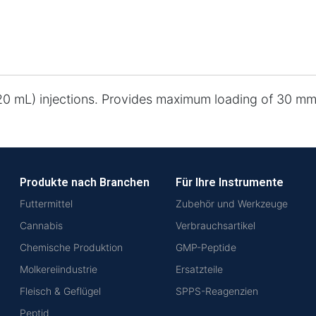
-20 mL) injections. Provides maximum loading of 30 mm
Produkte nach Branchen
Für Ihre Instrumente
Futtermittel
Zubehör und Werkzeuge
Cannabis
Verbrauchsartikel
Chemische Produktion
GMP-Peptide
Molkereiindustrie
Ersatzteile
Fleisch & Geflügel
SPPS-Reagenzien
Peptid