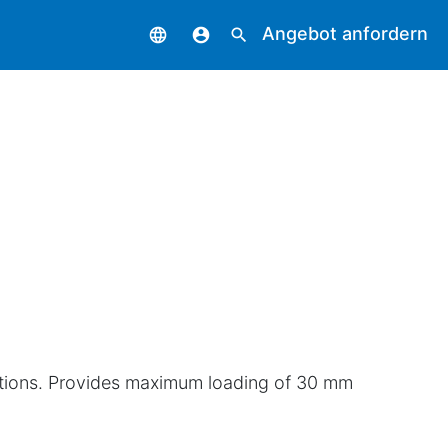
Angebot anfordern
language
account_circle
search
ections. Provides maximum loading of 30 mm