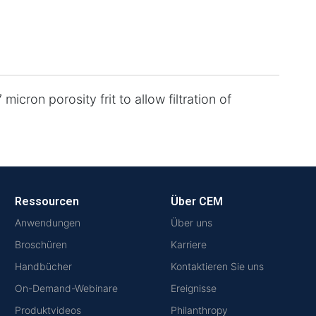
cron porosity frit to allow filtration of
Ressourcen
Über CEM
Anwendungen
Über uns
Broschüren
Karriere
Handbücher
Kontaktieren Sie uns
On-Demand-Webinare
Ereignisse
Produktvideos
Philanthropy