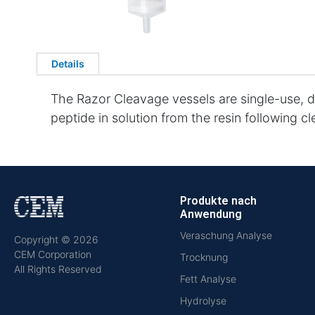
Details
The Razor Cleavage vessels are single-use, dis
peptide in solution from the resin following c
Produkte nach
Anwendung
Veraschung Analyse
Copyright © 2026
CEM Corporation
Trocknung
All Rights Reserved
Fett Analyse
Hydrolyse