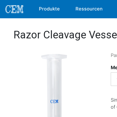
Produkte
Ressourcen
Razor Cleavage Vessel
Pa
Me
Si
of