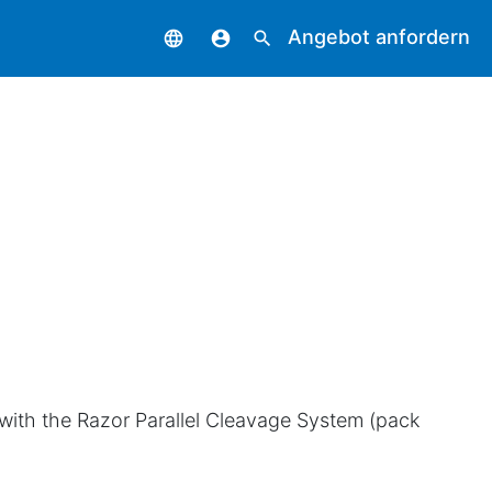
Angebot anfordern
language
account_circle
search
 with the Razor Parallel Cleavage System (pack