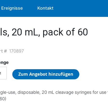
Ereignisse
Kontakt
s, 20 mL, pack of 60
rt #
170897
nge
Zum Angebot hinzufügen
ngle-use, disposable, 20 mL cleavage syringes for use
 60)