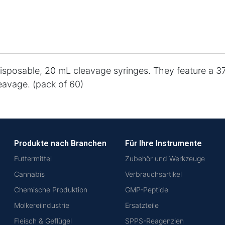
posable, 20 mL cleavage syringes. They feature a 37 mi
leavage. (pack of 60)
Produkte nach Branchen
Für Ihre Instrumente
Futtermittel
Zubehör und Werkzeuge
Cannabis
Verbrauchsartikel
Chemische Produktion
GMP-Peptide
Molkereiindustrie
Ersatzteile
Fleisch & Geflügel
SPPS-Reagenzien