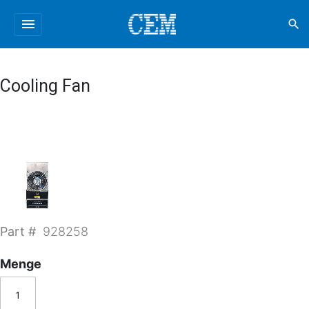
menu
search
Cooling Fan
Part #
928258
Menge