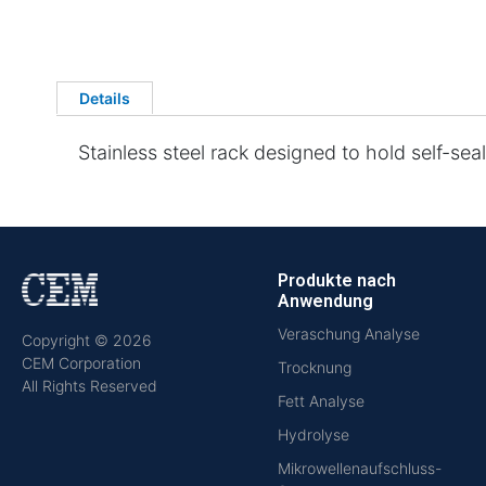
Details
Stainless steel rack designed to hold self-seal
Produkte nach
Anwendung
Veraschung Analyse
Copyright © 2026
CEM Corporation
Trocknung
All Rights Reserved
Fett Analyse
Hydrolyse
Mikrowellenaufschluss-