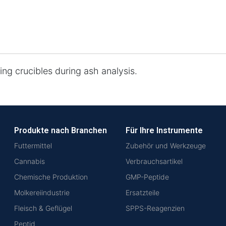
ing crucibles during ash analysis.
Produkte nach Branchen
Für Ihre Instrumente
Futtermittel
Zubehör und Werkzeuge
Cannabis
Verbrauchsartikel
Chemische Produktion
GMP-Peptide
Molkereiindustrie
Ersatzteile
Fleisch & Geflügel
SPPS-Reagenzien
Peptid