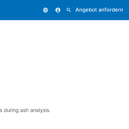
Angebot anfordern
language
account_circle
search
s during ash analysis.