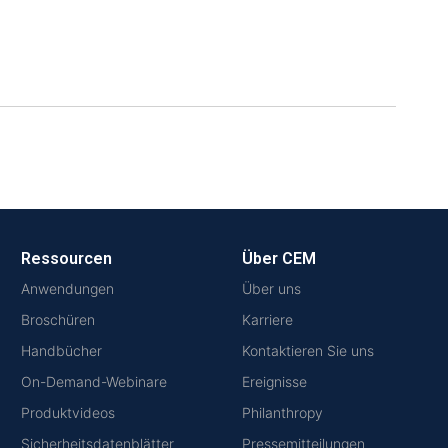
Ressourcen
Über CEM
Anwendungen
Über uns
Broschüren
Karriere
Handbücher
Kontaktieren Sie uns
On-Demand-Webinare
Ereignisse
Produktvideos
Philanthropy
Sicherheitsdatenblätter
Pressemitteilungen