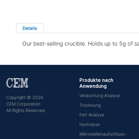
Details
Our best-selling crucible. Holds up to 5g of 
Produkte nach
Anwendung
Veraschung Analyse
Copyright © 2026
CEM Corporation
Trocknung
All Rights Reserved
Fett Analyse
Hydrolyse
Mikrowellenaufschluss-