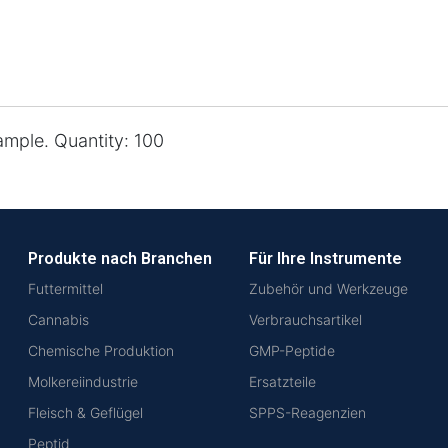
sample. Quantity: 100
Produkte nach Branchen
Für Ihre Instrumente
Futtermittel
Zubehör und Werkzeuge
Cannabis
Verbrauchsartikel
Chemische Produktion
GMP-Peptide
Molkereiindustrie
Ersatzteile
Fleisch & Geflügel
SPPS-Reagenzien
Peptid