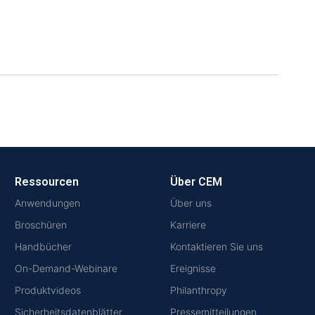
Ressourcen
Über CEM
Anwendungen
Über uns
Broschüren
Karriere
Handbücher
Kontaktieren Sie uns
On-Demand-Webinare
Ereignisse
Produktvideos
Philanthropy
Sicherheitsdatenblätter
Pressemitteilungen