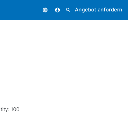
Angebot anfordern
language
account_circle
search
tity: 100