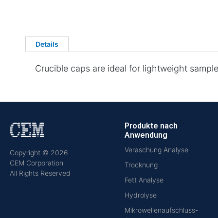
Details
Crucible caps are ideal for lightweight sample
Produkte nach
Anwendung
Veraschung Analyse
Copyright © 2026
CEM Corporation
Trocknung
All Rights Reserved
Fett Analyse
Hydrolyse
Mikrowellenaufschluss-