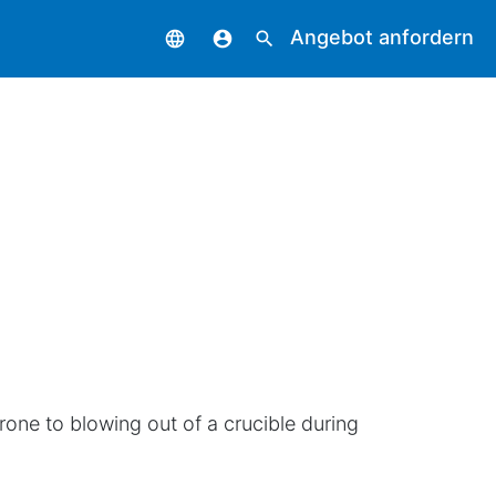
Angebot anfordern
language
account_circle
search
rone to blowing out of a crucible during