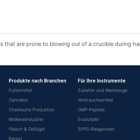
s that are prone to blowing out of a crucible during ha
Produkte nach Branchen
Für Ihre Instrumente
Futtermittel
Zubehör und Werkzeuge
Cannabis
Verbrauchsartikel
Chemische Produktion
GMP-Peptide
Molkereiindustrie
Ersatzteile
Fleisch & Geflügel
SPPS-Reagenzien
Peptid