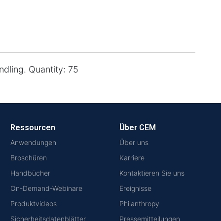
ndling. Quantity: 75
Ressourcen
Über CEM
Anwendungen
Über uns
Broschüren
Karriere
Handbücher
Kontaktieren Sie uns
On-Demand-Webinare
Ereignisse
Produktvideos
Philanthropy
Sicherheitsdatenblätter
Pressemitteilungen