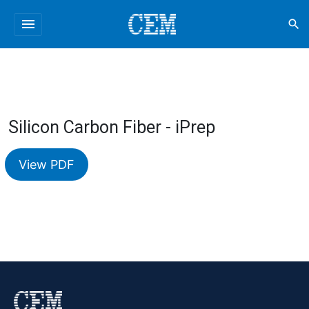
menu
search
Silicon Carbon Fiber - iPrep
View PDF