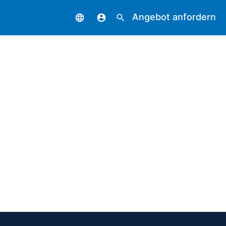
Angebot anfordern
language
account_circle
search