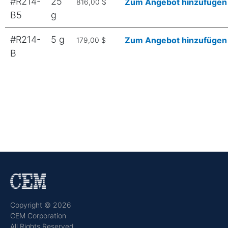
#R214-
25
Zum Angebot hinzufügen
816,00 $
B5
g
#R214-
5 g
Zum Angebot hinzufügen
179,00 $
B
Copyright © 2026
CEM Corporation
All Rights Reserved