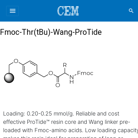
menu
search
Fmoc-Thr(tBu)-Wang-ProTide
Loading: 0.20-0.25 mmol/g. Reliable and cost
effective ProTide™ resin core and Wang linker pre-
loaded with Fmoc-amino acids. Low loading capacit