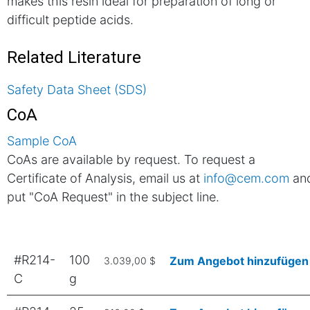
makes this resin ideal for preparation of long or
difficult peptide acids.
Related Literature
Safety Data Sheet (SDS)
CoA
Sample CoA
CoAs are available by request. To request a
Certificate of Analysis, email us at
info@cem.com
an
put "CoA Request" in the subject line.
#R214-
100
Zum Angebot hinzufügen
3.039,00 $
C
g