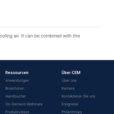
cooling air. It can be combined with the
Ressourcen
Über CEM
Anwendungen
Über uns
Broschüren
Karriere
Handbücher
Kontaktieren Sie uns
On-Demand-Webinare
Ereignisse
Produktvideos
Philanthropy