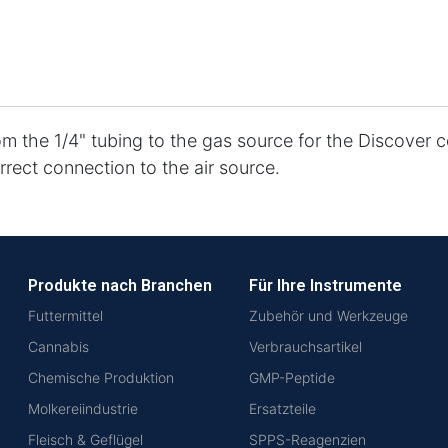
from the 1/4" tubing to the gas source for the Discover 
rrect connection to the air source.
Produkte nach Branchen
Für Ihre Instrumente
Futtermittel
Zubehör und Werkzeuge
Cannabis
Verbrauchsartikel
Chemische Produktion
GMP-Peptide
Molkereiindustrie
Ersatzteile
Fleisch & Geflügel
SPPS-Reagenzien