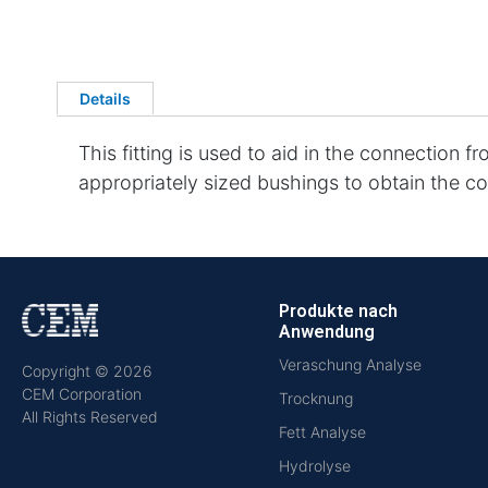
Details
This fitting is used to aid in the connection 
appropriately sized bushings to obtain the co
Produkte nach
Anwendung
Veraschung Analyse
Copyright © 2026
CEM Corporation
Trocknung
All Rights Reserved
Fett Analyse
Hydrolyse