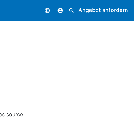
Angebot anfordern
language
account_circle
search
gas source.