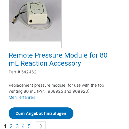
Remote Pressure Module for 80
mL Reaction Accessory
Part #
542462
Replacement pressure module, for use with the top
venting 80 mL (P/N: 908925 and 908920).
Mehr erfahren
Zum Angebot hinzufügen
Seite
Sie lesen gerade die Seite
Seite
Seite
Seite
Seite
Seite
Weiter
1
2
3
4
5