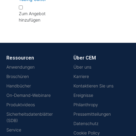
Zum Angebot
hinzufügen
Ressourcen
Über CEM
Anwendungen
Über uns
Broschüren
Karriere
Handbücher
Kontaktieren Sie uns
On-Demand-Webinare
Ereignisse
Produktvideos
Philanthropy
Sicherheitsdatenblätter
Pressemitteilungen
(SDB)
Datenschutz
Service
Cookie Policy