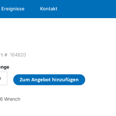
Ereignisse
Kontakt
rt #
164820
nge
Zum Angebot hinzufügen
16 Wrench