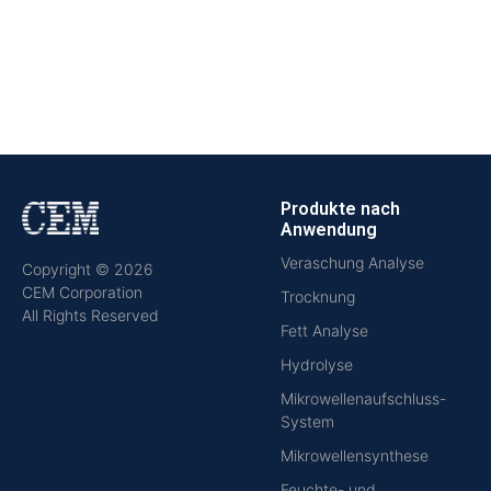
Produkte nach
Anwendung
Veraschung Analyse
Copyright © 2026
CEM Corporation
Trocknung
All Rights Reserved
Fett Analyse
Hydrolyse
Mikrowellenaufschluss-
System
Mikrowellensynthese
Feuchte- und