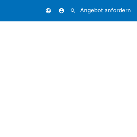
Angebot anfordern
language
account_circle
search