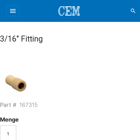
menu
search
3/16" Fitting
Part #
167315
Menge