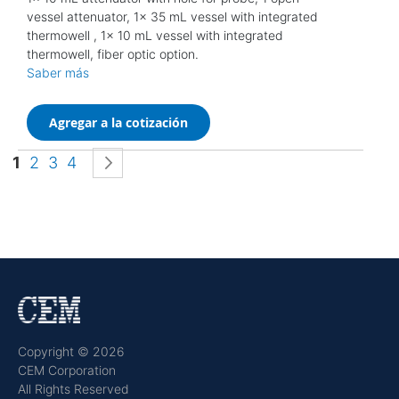
vessel attenuator, 1x 35 mL vessel with integrated
thermowell , 1x 10 mL vessel with integrated
thermowell, fiber optic option.
Saber más
Agregar a la cotización
Página
Actualmente estás leyendo página
Página
Página
Página
Página
Siguiente
1
2
3
4
Copyright © 2026
CEM Corporation
All Rights Reserved