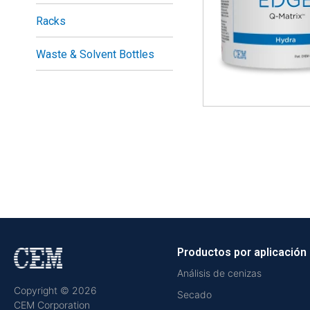
Racks
Waste & Solvent Bottles
Productos por aplicación
Análisis de cenizas
Copyright © 2026
Secado
CEM Corporation