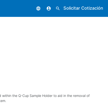
Solicitar Cotización
language
account_circle
search
d within the Q-Cup Sample Holder to aid in the removal of
tem.