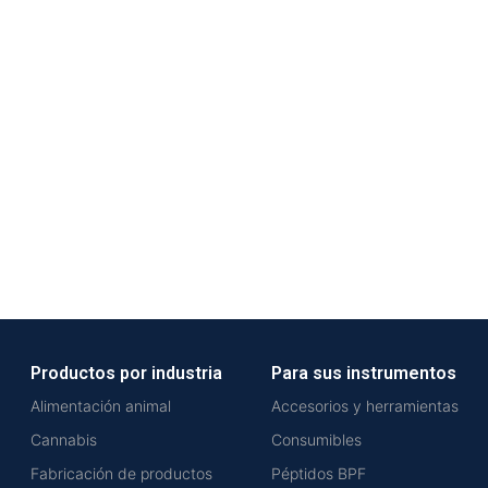
Productos por industria
Para sus instrumentos
Alimentación animal
Accesorios y herramientas
Cannabis
Consumibles
Fabricación de productos
Péptidos BPF