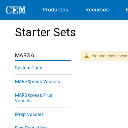
Productos
Recursos
Starter Sets
MARS 6
No podemos encontr
System Parts
MARSXpress Vessels
MARSXpress Plus
Vessels
iPrep Vessels