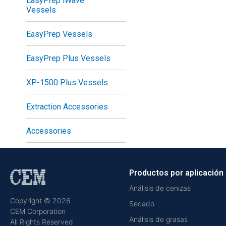
EasyPrep iWave
Vessels
EasyPrep Vessels
EasyPrep Plus Vessels
XP-1500 Plus Vessels
Extraction Accessories
Accessories
Productos por aplicación
Análisis de cenizas
Copyright © 2026
Secado
CEM Corporation
Análisis de grasas
All Rights Reserved