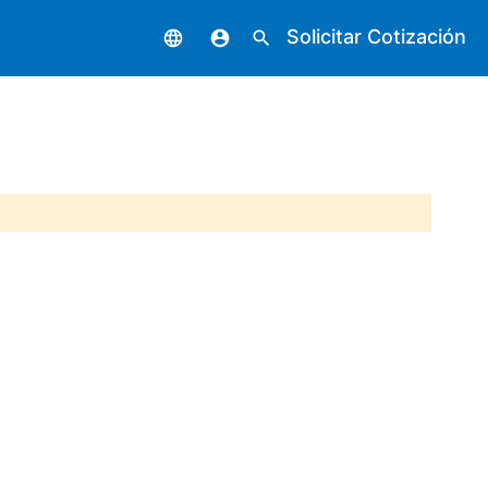
Solicitar Cotización
language
account_circle
search