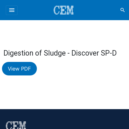
menu
search
Digestion of Sludge - Discover SP-D
View PDF